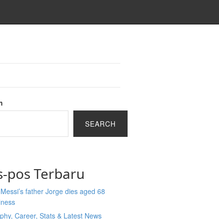
h
SEARCH
s-pos Terbaru
 Messi’s father Jorge dies aged 68
llness
phy, Career, Stats & Latest News