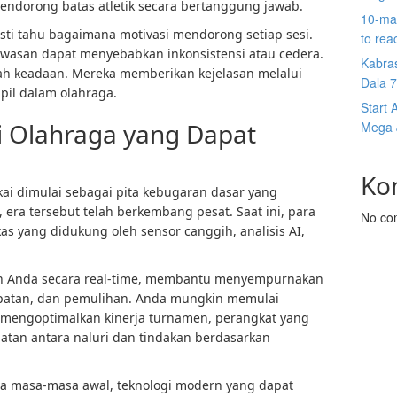
dorong batas atletik secara bertanggung jawab.
10-man
sti tahu bagaimana motivasi mendorong setiap sesi.
to re
asan dapat menyebabkan inkonsistensi atau cedera.
Kabras
bah keadaan. Mereka memberikan kejelasan melalui
Dala 7s
il dalam olahraga.
Start 
 Olahraga yang Dapat
Mega J
Ko
kai dimulai sebagai pita kebugaran dasar yang
, era tersebut telah berkembang pesat. Saat ini, para
No co
s yang didukung oleh sensor canggih, analisis AI,
ihan Anda secara real-time, membantu menyempurnakan
epatan, dan pemulihan. Anda mungkin memulai
u mengoptimalkan kinerja turnamen, perangkat yang
atan antara naluri dan tindakan berdasarkan
 masa-masa awal, teknologi modern yang dapat