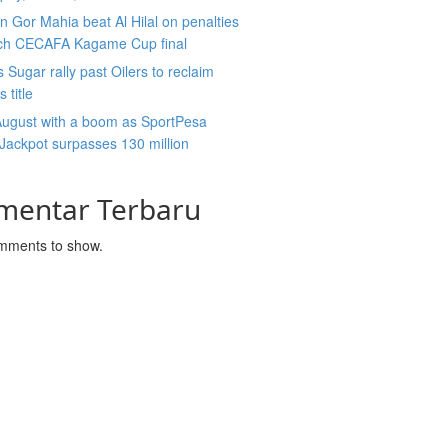
 Gor Mahia beat Al Hilal on penalties
ach CECAFA Kagame Cup final
 Sugar rally past Oilers to reclaim
 title
August with a boom as SportPesa
ackpot surpasses 130 million
mentar Terbaru
mments to show.