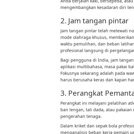
Anda berjalan kaki, bersepeda, ata
mengembangkan kesadaran diri tenta
2. Jam tangan pintar
Jam tangan pintar telah melewati no
mode olahraga khusus, memberikan 
waktu pemulihan, dan beban latiha
profesional langsung di pergelanga
Bagi pengguna di India, jam tangan
aplikasi multibahasa, masa pakai bat
Fokusnya sekarang adalah pada waw
harus berusaha keras dan kapan har
3. Perangkat Pemanta
Perangkat ini melayani pelatihan at
ban lengan, tali dada, atau pakaian 
pengerahan tenaga.
Dalam kriket dan sepak bola profesi
menganalisis beban kerja pemain u