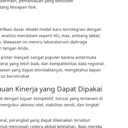
u bermain, pemantauan yang konsisten
ng kesiapan fisik.
tifikasi dasar. Model-model baru terintegrasi dengan
analisis mendalam seperti VO₂ max, ambang laktat,
n. Wawasan ini meniru laboratorium olahraga
n tangan Anda.
 pintar menjadi sangat populer karena antarmuka
erai yang lebih baik, dan kompatibilitas data regional.
asan yang dapat ditindaklanjuti, mengetahui kapan
us beristirahat.
uan Kinerja yang Dapat Dipakai
let dengan tujuan kompetitif. Sensor yang tertanam di
mengukur aktivasi otot, stabilitas sendi, dan tingkat
onal, perangkat yang dapat dikenakan tersebut
ntuk mencegah cedera akibat kelelahan. Bagi mereka