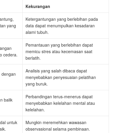
Kekurangan
jantung,
Ketergantungan yang berlebihan pada
atan yang
data dapat menumpulkan kesadaran
alami tubuh.
Pemantauan yang berlebihan dapat
gangan
memicu stres atau kecemasan saat
ko cedera.
berlatih.
Analisis yang salah dibaca dapat
n dengan
menyebabkan penyesuaian pelatihan
yang buruk.
Perbandingan terus-menerus dapat
n balik
menyebabkan kelelahan mental atau
kelelahan.
dal untuk
Mungkin meremehkan wawasan
ik.
observasional selama pembinaan.