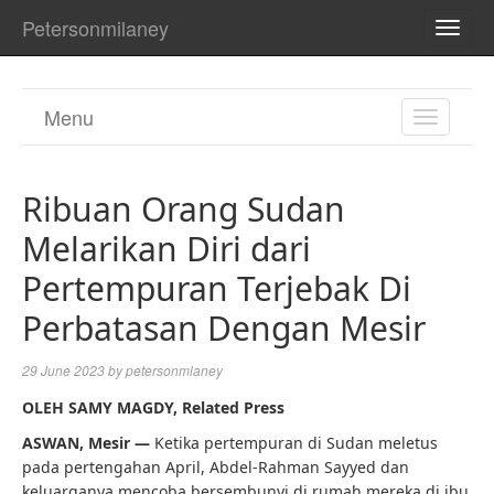
Petersonmilaney
TOGG
NAVI
Menu
TOGGL
NAVIGA
Ribuan Orang Sudan
Melarikan Diri dari
Pertempuran Terjebak Di
Perbatasan Dengan Mesir
29 June 2023
by
petersonmlaney
OLEH SAMY MAGDY, Related Press
ASWAN, Mesir —
Ketika pertempuran di Sudan meletus
pada pertengahan April, Abdel-Rahman Sayyed dan
keluarganya mencoba bersembunyi di rumah mereka di ibu