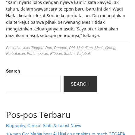
“Kami nyaris lolos dengan nyawa kami,” kata Sayyed, 38
tahun, dalam wawancara telepon baru-baru ini dari Wadi
Halfa, kota terdekat Sudan ke perbatasan. Dia mengatakan
dia terkejut bahwa pihak berwenang Mesir tidak
mengizinkan keluarganya masuk. “Saya pikir kami akan
diizinkan masuk sebagai pengungsi,” katanya.
Posted in:
Intel
Tagged:
Dari
,
Dengan
,
Diri
,
Melarikan
,
Mesir
,
Orang
,
Perbatasan
,
Pertempuran
,
Ribuan
,
Sudan
,
Terjebak
Search
SEARCH
Pos-pos Terbaru
Biography, Career, Stats & Latest News
10-man Gor Mahia beat Al Hilal on penalties to reach CECAFA