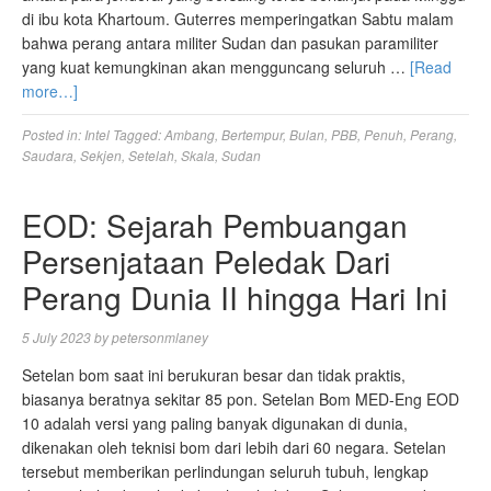
di ibu kota Khartoum. Guterres memperingatkan Sabtu malam
bahwa perang antara militer Sudan dan pasukan paramiliter
yang kuat kemungkinan akan mengguncang seluruh …
[Read
more…]
Posted in:
Intel
Tagged:
Ambang
,
Bertempur
,
Bulan
,
PBB
,
Penuh
,
Perang
,
Saudara
,
Sekjen
,
Setelah
,
Skala
,
Sudan
EOD: Sejarah Pembuangan
Persenjataan Peledak Dari
Perang Dunia II hingga Hari Ini
5 July 2023
by
petersonmlaney
Setelan bom saat ini berukuran besar dan tidak praktis,
biasanya beratnya sekitar 85 pon. Setelan Bom MED-Eng EOD
10 adalah versi yang paling banyak digunakan di dunia,
dikenakan oleh teknisi bom dari lebih dari 60 negara. Setelan
tersebut memberikan perlindungan seluruh tubuh, lengkap