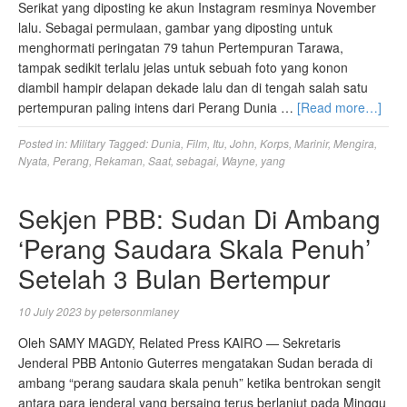
Serikat yang diposting ke akun Instagram resminya November
lalu. Sebagai permulaan, gambar yang diposting untuk
menghormati peringatan 79 tahun Pertempuran Tarawa,
tampak sedikit terlalu jelas untuk sebuah foto yang konon
diambil hampir delapan dekade lalu dan di tengah salah satu
pertempuran paling intens dari Perang Dunia …
[Read more…]
Posted in:
Military
Tagged:
Dunia
,
Film
,
Itu
,
John
,
Korps
,
Marinir
,
Mengira
,
Nyata
,
Perang
,
Rekaman
,
Saat
,
sebagai
,
Wayne
,
yang
Sekjen PBB: Sudan Di Ambang
‘Perang Saudara Skala Penuh’
Setelah 3 Bulan Bertempur
10 July 2023
by
petersonmlaney
Oleh SAMY MAGDY, Related Press KAIRO — Sekretaris
Jenderal PBB Antonio Guterres mengatakan Sudan berada di
ambang “perang saudara skala penuh” ketika bentrokan sengit
antara para jenderal yang bersaing terus berlanjut pada Minggu