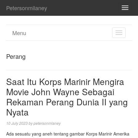
Petersonmilaney
TOGG
NAVI
Menu
TOGGL
NAVIGA
Perang
Saat Itu Korps Marinir Mengira
Movie John Wayne Sebagai
Rekaman Perang Dunia II yang
Nyata
10 July 2023
by
petersonmlaney
Ada sesuatu yang aneh tentang gambar Korps Marinir Amerika