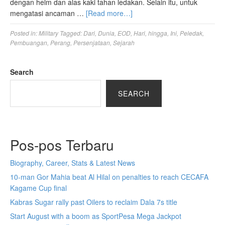
dengan helm dan alas kaki tahan ledakan. Selain itu, untuk
mengatasi ancaman …
[Read more…]
Posted in:
Military
Tagged:
Dari
,
Dunia
,
EOD
,
Hari
,
hingga
,
Ini
,
Peledak
,
Pembuangan
,
Perang
,
Persenjataan
,
Sejarah
Search
SEARCH
Pos-pos Terbaru
Biography, Career, Stats & Latest News
10-man Gor Mahia beat Al Hilal on penalties to reach CECAFA
Kagame Cup final
Kabras Sugar rally past Oilers to reclaim Dala 7s title
Start August with a boom as SportPesa Mega Jackpot