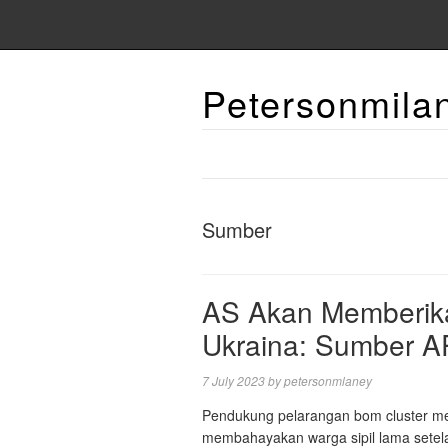
Petersonmila
Sumber
AS Akan Memberika
Ukraina: Sumber A
7 July 2023
by
petersonmlaney
Pendukung pelarangan bom cluster 
membahayakan warga sipil lama setel