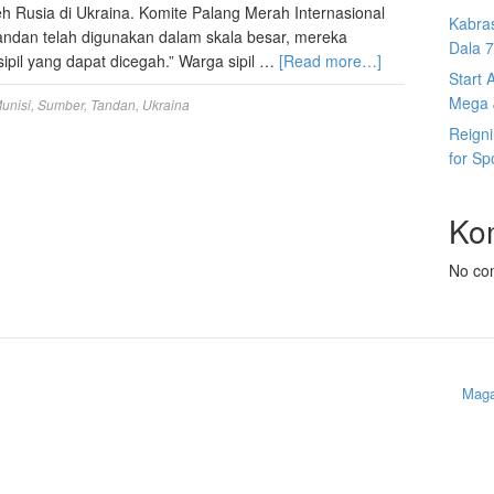
h Rusia di Ukraina. Komite Palang Merah Internasional
Kabras
tandan telah digunakan dalam skala besar, mereka
Dala 7s
pil yang dapat dicegah.” Warga sipil …
[Read more…]
Start 
Mega J
unisi
,
Sumber
,
Tandan
,
Ukraina
Reign
for Sp
Ko
No co
Maga