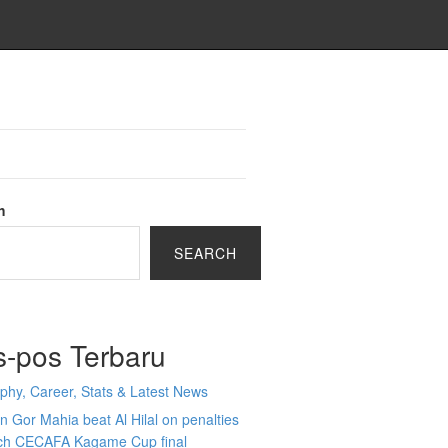
h
SEARCH
s-pos Terbaru
phy, Career, Stats & Latest News
 Gor Mahia beat Al Hilal on penalties
ach CECAFA Kagame Cup final