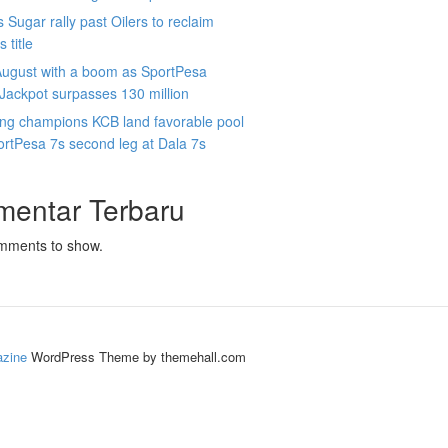
 Sugar rally past Oilers to reclaim
 title
August with a boom as SportPesa
ackpot surpasses 130 million
ing champions KCB land favorable pool
ortPesa 7s second leg at Dala 7s
mentar Terbaru
mments to show.
zine
WordPress Theme by themehall.com