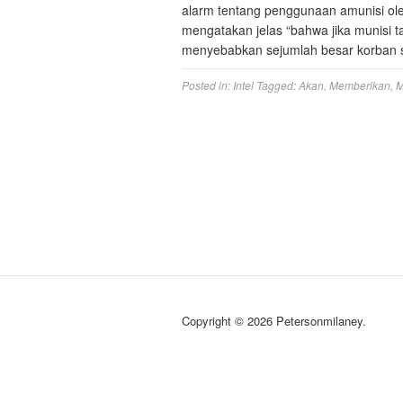
alarm tentang penggunaan amunisi ole
mengatakan jelas “bahwa jika munisi 
menyebabkan sejumlah besar korban si
Posted in:
Intel
Tagged:
Akan
,
Memberikan
,
M
Copyright © 2026 Petersonmilaney.