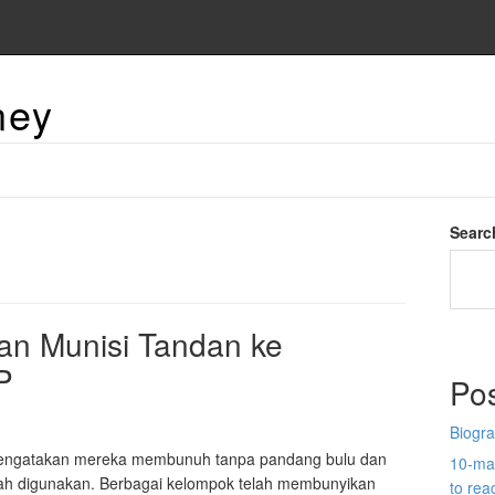
ney
Searc
n Munisi Tandan ke
P
Po
Biogra
mengatakan mereka membunuh tanpa pandang bulu dan
10-man
ah digunakan. Berbagai kelompok telah membunyikan
to re