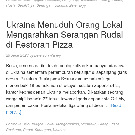
Rusia
,
Sedikitnya
,
Serangan
,
Ukraina
,
Zelenskyy
Ukraina Menuduh Orang Lokal
Mengarahkan Serangan Rudal
di Restoran Pizza
29 June 2023
by
petersonmlaney
Rusia, sementara itu, telah meningkatkan kampanye udaranya
di Ukraina sementara pertempuran berlanjut di sepanjang garis
depan. Pasukan Rusia pada Selasa dan semalam juga
menembaki 16 pemukiman di wilayah selatan Zaporizhzhia,
kantor kepresidenan Ukraina melaporkan. Dikatakan seorang
warga sipil berusia 77 tahun tewas di garis depan kota Orikhiv,
dan penembakan Rusia melukai tiga orang di desa …
[Read
more…]
Posted in:
Intel
Tagged:
Lokal
,
Mengarahkan
,
Menuduh
,
Orang
,
Pizza
,
Restoran
,
Rudal
,
Serangan
,
Ukraina