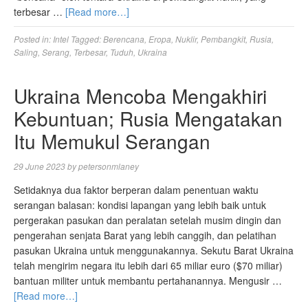
terbesar …
[Read more…]
Posted in:
Intel
Tagged:
Berencana
,
Eropa
,
Nuklir
,
Pembangkit
,
Rusia
,
Saling
,
Serang
,
Terbesar
,
Tuduh
,
Ukraina
Ukraina Mencoba Mengakhiri
Kebuntuan; Rusia Mengatakan
Itu Memukul Serangan
29 June 2023
by
petersonmlaney
Setidaknya dua faktor berperan dalam penentuan waktu
serangan balasan: kondisi lapangan yang lebih baik untuk
pergerakan pasukan dan peralatan setelah musim dingin dan
pengerahan senjata Barat yang lebih canggih, dan pelatihan
pasukan Ukraina untuk menggunakannya. Sekutu Barat Ukraina
telah mengirim negara itu lebih dari 65 miliar euro ($70 miliar)
bantuan militer untuk membantu pertahanannya. Mengusir …
[Read more…]