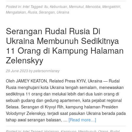
Posted in:
Intel
Tagged:
Itu
,
Kebuntuan
,
Memukul
,
Mencoba
,
Mengakhiri
,
Mengatakan
,
Rusia
,
Serangan
,
Ukraina
Serangan Rudal Rusia Di
Ukraina Membunuh Sedikitnya
11 Orang di Kampung Halaman
Zelenskyy
29 June 2023
by
petersonmlaney
Oleh JAMEY KEATON, Related Press KYIV, Ukraina — Rudal
Rusia menghujani kota Ukraina tengah semalam, menewaskan
sedikitnya 11 orang dan melukai lebih dari dua lusin orang di
sebuah gudang dan gedung apartemen, kata pejabat regional
Selasa. Serangan di Kryvyi Rih, kampung halaman Presiden
Volodymyr Zelenskyy, terjadi saat pasukan Ukraina berada pada
tahap awal serangan balasan, …
[Read more…]
Posted in:
Intel
Tagged:
Halaman
,
Kampung
,
Membunuh
,
Orang
,
Rudal
,