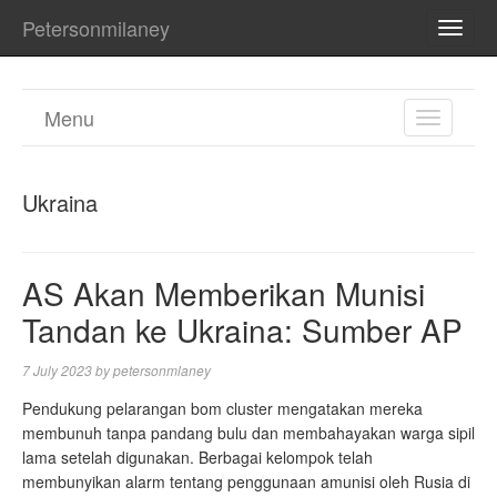
Petersonmilaney
TOGG
NAVI
Menu
TOGGL
NAVIGA
Ukraina
AS Akan Memberikan Munisi
Tandan ke Ukraina: Sumber AP
7 July 2023
by
petersonmlaney
Pendukung pelarangan bom cluster mengatakan mereka
membunuh tanpa pandang bulu dan membahayakan warga sipil
lama setelah digunakan. Berbagai kelompok telah
membunyikan alarm tentang penggunaan amunisi oleh Rusia di