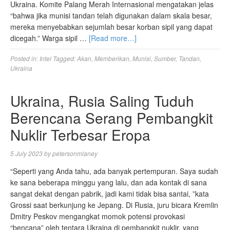
Ukraina. Komite Palang Merah Internasional mengatakan jelas
“bahwa jika munisi tandan telah digunakan dalam skala besar,
mereka menyebabkan sejumlah besar korban sipil yang dapat
dicegah.” Warga sipil …
[Read more…]
Posted in:
Intel
Tagged:
Akan
,
Memberikan
,
Munisi
,
Sumber
,
Tandan
,
Ukraina
Ukraina, Rusia Saling Tuduh
Berencana Serang Pembangkit
Nuklir Terbesar Eropa
5 July 2023
by
petersonmlaney
“Seperti yang Anda tahu, ada banyak pertempuran. Saya sudah
ke sana beberapa minggu yang lalu, dan ada kontak di sana
sangat dekat dengan pabrik, jadi kami tidak bisa santai, ”kata
Grossi saat berkunjung ke Jepang. Di Rusia, juru bicara Kremlin
Dmitry Peskov mengangkat momok potensi provokasi
“bencana” oleh tentara Ukraina di pembangkit nuklir, yang