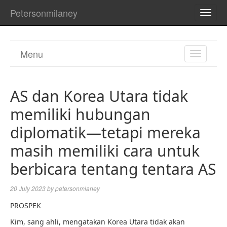
Petersonmilaney
TOGG
NAVI
Menu
TOGGL
NAVIGA
AS dan Korea Utara tidak
memiliki hubungan
diplomatik—tetapi mereka
masih memiliki cara untuk
berbicara tentang tentara AS
20 July 2023
by
petersonmlaney
PROSPEK
Kim, sang ahli, mengatakan Korea Utara tidak akan