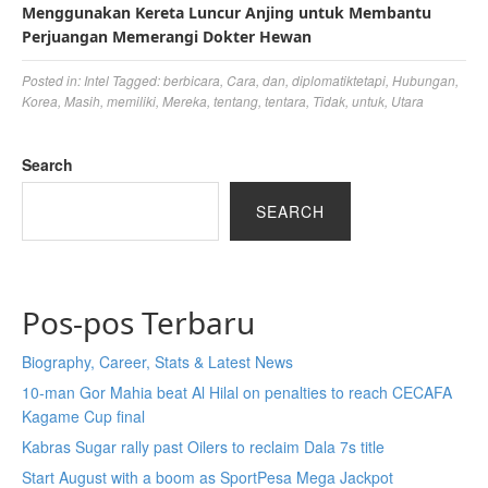
Menggunakan Kereta Luncur Anjing untuk Membantu
Perjuangan Memerangi Dokter Hewan
Posted in:
Intel
Tagged:
berbicara
,
Cara
,
dan
,
diplomatiktetapi
,
Hubungan
,
Korea
,
Masih
,
memiliki
,
Mereka
,
tentang
,
tentara
,
Tidak
,
untuk
,
Utara
Search
SEARCH
Pos-pos Terbaru
Biography, Career, Stats & Latest News
10-man Gor Mahia beat Al Hilal on penalties to reach CECAFA
Kagame Cup final
Kabras Sugar rally past Oilers to reclaim Dala 7s title
Start August with a boom as SportPesa Mega Jackpot