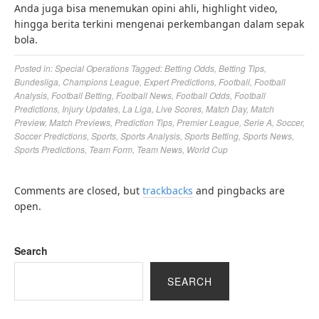
Anda juga bisa menemukan opini ahli, highlight video,
hingga berita terkini mengenai perkembangan dalam sepak
bola.
Posted in:
Special Operations
Tagged:
Betting Odds
,
Betting Tips
,
Bundesliga
,
Champions League
,
Expert Predictions
,
Football
,
Football
Analysis
,
Football Betting
,
Football News
,
Football Odds
,
Football
Predictions
,
Injury Updates
,
La Liga
,
Live Scores
,
Match Day
,
Match
Preview
,
Match Previews
,
Prediction Tips
,
Premier League
,
Serie A
,
Soccer
,
Soccer Predictions
,
Sports
,
Sports Analysis
,
Sports Betting
,
Sports News
,
Sports Predictions
,
Team Form
,
Team News
,
World Cup
Comments are closed, but
trackbacks
and pingbacks are
open.
Search
SEARCH