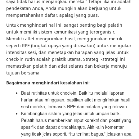
saya tidak harus menjangkau mereka!” Tetapi jika ini adalah
pendekatan Anda, Anda mungkin akan berjuang untuk
mempertahankan daftar, apalagi yang puas.
Untuk menghindari hal ini, sangat penting bagi pelatih
untuk memiliki sistem komunikasi yang terorganisir.
Memiliki atlet mengirimkan hasil, menggunakan metrik
seperti RPE (tingkat upaya yang dirasakan) untuk mengukur
intensitas sesi, dan menetapkan harapan yang jelas untuk
check-in rutin adalah praktik utama. Strategi -strategi ini
memastikan pelatih dan atlet selaras dan bekerja menuju
tujuan bersama.
Bagaimana menghindari kesalahan ini:
Buat rutinitas untuk check-in. Baik itu melalui laporan
harian atau mingguan, pastikan atlet mengirimkan hasil
sesi mereka, termasuk RPE dan catatan yang relevan.
Kembangkan sistem yang jelas untuk umpan balik.
Pelatih harus memberikan input korektif dan positif yang
spesifik dan dapat ditindaklanjuti. Alih -alih komentar
yang tidak jelas seperti, “Itu terlihat bagus,” jelaskan apa