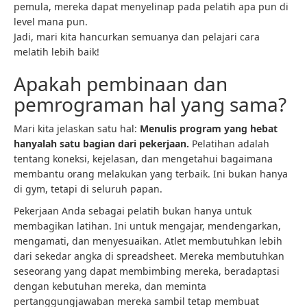
pemula, mereka dapat menyelinap pada pelatih apa pun di
level mana pun.
Jadi, mari kita hancurkan semuanya dan pelajari cara
melatih lebih baik!
Apakah pembinaan dan
pemrograman hal yang sama?
Mari kita jelaskan satu hal:
Menulis program yang hebat
hanyalah satu bagian dari pekerjaan.
Pelatihan adalah
tentang koneksi, kejelasan, dan mengetahui bagaimana
membantu orang melakukan yang terbaik. Ini bukan hanya
di gym, tetapi di seluruh papan.
Pekerjaan Anda sebagai pelatih bukan hanya untuk
membagikan latihan. Ini untuk mengajar, mendengarkan,
mengamati, dan menyesuaikan. Atlet membutuhkan lebih
dari sekedar angka di spreadsheet. Mereka membutuhkan
seseorang yang dapat membimbing mereka, beradaptasi
dengan kebutuhan mereka, dan meminta
pertanggungjawaban mereka sambil tetap membuat