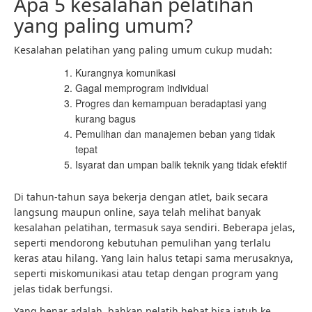
Apa 5 kesalahan pelatihan
yang paling umum?
Kesalahan pelatihan yang paling umum cukup mudah:
Kurangnya komunikasi
Gagal memprogram individual
Progres dan kemampuan beradaptasi yang
kurang bagus
Pemulihan dan manajemen beban yang tidak
tepat
Isyarat dan umpan balik teknik yang tidak efektif
Di tahun-tahun saya bekerja dengan atlet, baik secara
langsung maupun online, saya telah melihat banyak
kesalahan pelatihan, termasuk saya sendiri. Beberapa jelas,
seperti mendorong kebutuhan pemulihan yang terlalu
keras atau hilang. Yang lain halus tetapi sama merusaknya,
seperti miskomunikasi atau tetap dengan program yang
jelas tidak berfungsi.
Yang benar adalah, bahkan pelatih hebat bisa jatuh ke