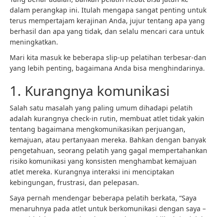
dalam perangkap ini. Itulah mengapa sangat penting untuk
terus mempertajam kerajinan Anda, jujur ​​tentang apa yang
berhasil dan apa yang tidak, dan selalu mencari cara untuk
meningkatkan.
Mari kita masuk ke beberapa slip-up pelatihan terbesar-dan
yang lebih penting, bagaimana Anda bisa menghindarinya.
1. Kurangnya komunikasi
Salah satu masalah yang paling umum dihadapi pelatih
adalah kurangnya check-in rutin, membuat atlet tidak yakin
tentang bagaimana mengkomunikasikan perjuangan,
kemajuan, atau pertanyaan mereka. Bahkan dengan banyak
pengetahuan, seorang pelatih yang gagal mempertahankan
risiko komunikasi yang konsisten menghambat kemajuan
atlet mereka. Kurangnya interaksi ini menciptakan
kebingungan, frustrasi, dan pelepasan.
Saya pernah mendengar beberapa pelatih berkata, “Saya
menaruhnya pada atlet untuk berkomunikasi dengan saya –