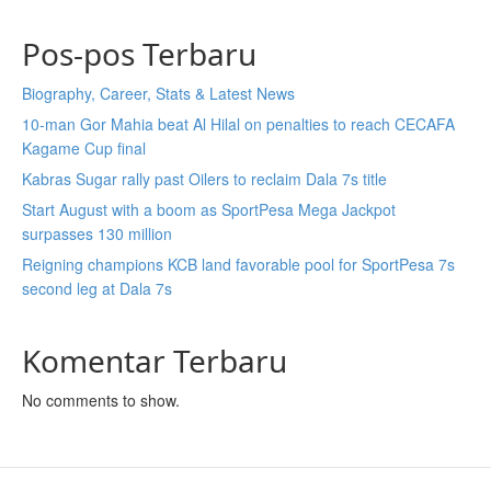
Pos-pos Terbaru
Biography, Career, Stats & Latest News
10-man Gor Mahia beat Al Hilal on penalties to reach CECAFA
Kagame Cup final
Kabras Sugar rally past Oilers to reclaim Dala 7s title
Start August with a boom as SportPesa Mega Jackpot
surpasses 130 million
Reigning champions KCB land favorable pool for SportPesa 7s
second leg at Dala 7s
Komentar Terbaru
No comments to show.