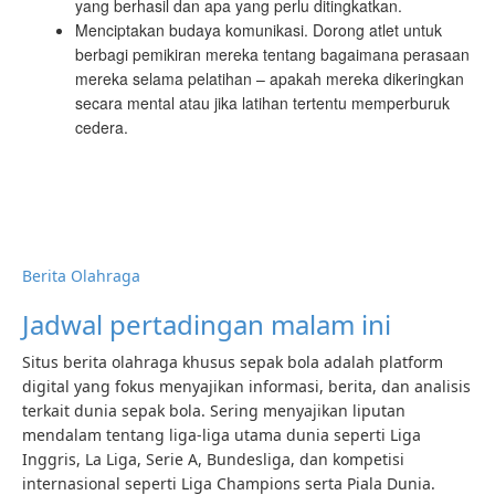
yang berhasil dan apa yang perlu ditingkatkan.
Menciptakan budaya komunikasi. Dorong atlet untuk
berbagi pemikiran mereka tentang bagaimana perasaan
mereka selama pelatihan – apakah mereka dikeringkan
secara mental atau jika latihan tertentu memperburuk
cedera.
Berita Olahraga
Jadwal pertadingan malam ini
Situs berita olahraga khusus sepak bola adalah platform
digital yang fokus menyajikan informasi, berita, dan analisis
terkait dunia sepak bola. Sering menyajikan liputan
mendalam tentang liga-liga utama dunia seperti Liga
Inggris, La Liga, Serie A, Bundesliga, dan kompetisi
internasional seperti Liga Champions serta Piala Dunia.