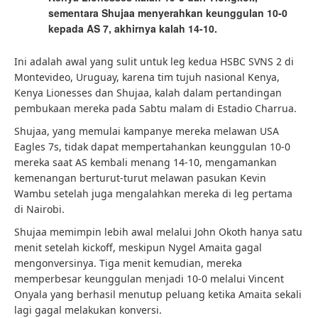
sementara Shujaa menyerahkan keunggulan 10-0
kepada AS 7, akhirnya kalah 14-10.
Ini adalah awal yang sulit untuk leg kedua HSBC SVNS 2 di
Montevideo, Uruguay, karena tim tujuh nasional Kenya,
Kenya Lionesses dan Shujaa, kalah dalam pertandingan
pembukaan mereka pada Sabtu malam di Estadio Charrua.
Shujaa, yang memulai kampanye mereka melawan USA
Eagles 7s, tidak dapat mempertahankan keunggulan 10-0
mereka saat AS kembali menang 14-10, mengamankan
kemenangan berturut-turut melawan pasukan Kevin
Wambu setelah juga mengalahkan mereka di leg pertama
di Nairobi.
Shujaa memimpin lebih awal melalui John Okoth hanya satu
menit setelah kickoff, meskipun Nygel Amaita gagal
mengonversinya. Tiga menit kemudian, mereka
memperbesar keunggulan menjadi 10-0 melalui Vincent
Onyala yang berhasil menutup peluang ketika Amaita sekali
lagi gagal melakukan konversi.