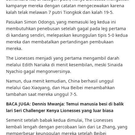
kampanye mereka dengan catatan mengecewakan karena
kalah telak melawan 7 putri Tiongkok dan kalah 19-5.
Pasukan Simon Odongo, yang memasuki leg kedua ini
membutuhkan penebusan setelah gagal pada leg pertama
di kandang sendiri, melepaskan keunggulan tipis 5-0 kedua
mereka dan membatalkan pertandingan pembukaan
mereka.
The Lionesses menjadi yang pertama mengambil darah
melalui Edith Nariaka di menit kesembilan, meski Sinaida
Nyachio gagal mengonversinya.
Namun, dua menit kemudian, China berhasil unggul
melalui Gao Xiaoyang, dan Hua Beibei menambahkan
tambahan saat mereka unggul 7-5.
BACA JUGA: Dennis Mwanja: Temui manusia besi di balik
lari Seri Challenger Kenya Lionesses yang luar biasa
Semenit setelah babak kedua dimulai, The Lionesses
kembali lengah dengan percobaan lain dari Le Zhang, yang
memperbesar keunggulan mereka setelah Beibei