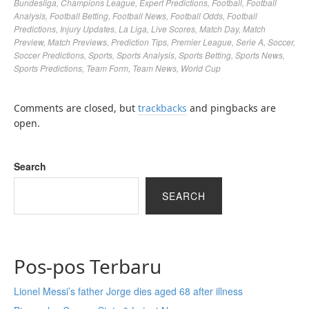
Bundesliga
,
Champions League
,
Expert Predictions
,
Football
,
Football
Analysis
,
Football Betting
,
Football News
,
Football Odds
,
Football
Predictions
,
Injury Updates
,
La Liga
,
Live Scores
,
Match Day
,
Match
Preview
,
Match Previews
,
Prediction Tips
,
Premier League
,
Serie A
,
Soccer
,
Soccer Predictions
,
Sports
,
Sports Analysis
,
Sports Betting
,
Sports News
,
Sports Predictions
,
Team Form
,
Team News
,
World Cup
Comments are closed, but
trackbacks
and pingbacks are
open.
Search
SEARCH
Pos-pos Terbaru
Lionel Messi’s father Jorge dies aged 68 after illness