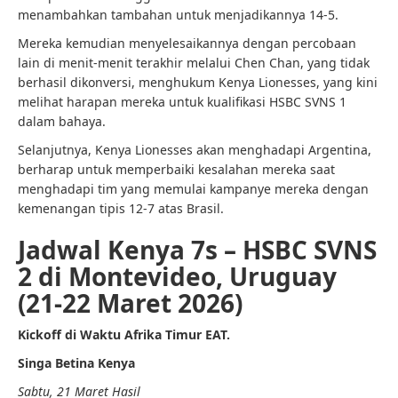
menambahkan tambahan untuk menjadikannya 14-5.
Mereka kemudian menyelesaikannya dengan percobaan
lain di menit-menit terakhir melalui Chen Chan, yang tidak
berhasil dikonversi, menghukum Kenya Lionesses, yang kini
melihat harapan mereka untuk kualifikasi HSBC SVNS 1
dalam bahaya.
Selanjutnya, Kenya Lionesses akan menghadapi Argentina,
berharap untuk memperbaiki kesalahan mereka saat
menghadapi tim yang memulai kampanye mereka dengan
kemenangan tipis 12-7 atas Brasil.
Jadwal Kenya 7s – HSBC SVNS
2 di Montevideo, Uruguay
(21-22 Maret 2026)
Kickoff di Waktu Afrika Timur EAT.
Singa Betina Kenya
Sabtu, 21 Maret Hasil