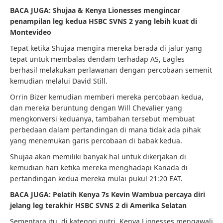
BACA JUGA: Shujaa & Kenya Lionesses mengincar
penampilan leg kedua HSBC SVNS 2 yang lebih kuat di
Montevideo
Tepat ketika Shujaa mengira mereka berada di jalur yang
tepat untuk membalas dendam terhadap AS, Eagles
berhasil melakukan perlawanan dengan percobaan semenit
kemudian melalui David Still.
Orrin Bizer kemudian memberi mereka percobaan kedua,
dan mereka beruntung dengan Will Chevalier yang
mengkonversi keduanya, tambahan tersebut membuat
perbedaan dalam pertandingan di mana tidak ada pihak
yang menemukan garis percobaan di babak kedua.
Shujaa akan memiliki banyak hal untuk dikerjakan di
kemudian hari ketika mereka menghadapi Kanada di
pertandingan kedua mereka mulai pukul 21:20 EAT.
BACA JUGA: Pelatih Kenya 7s Kevin Wambua percaya diri
jelang leg terakhir HSBC SVNS 2 di Amerika Selatan
Sementara itu, di kategori putri, Kenya Lionesses mengawali