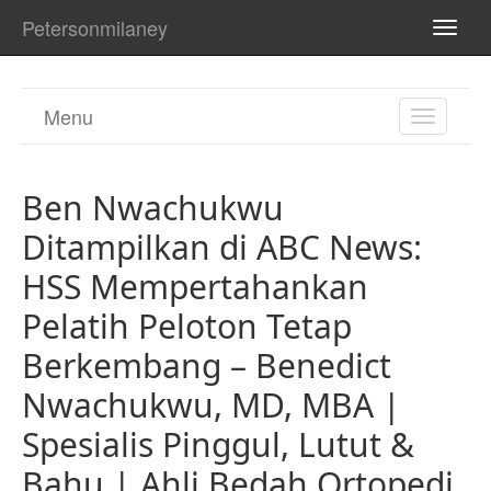
Petersonmilaney
TOGG
NAVI
Menu
TOGGL
NAVIGA
Ben Nwachukwu
Ditampilkan di ABC News:
HSS Mempertahankan
Pelatih Peloton Tetap
Berkembang – Benedict
Nwachukwu, MD, MBA |
Spesialis Pinggul, Lutut &
Bahu | Ahli Bedah Ortopedi