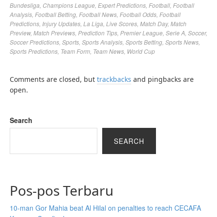
Bundesliga
,
Champions League
,
Expert Predictions
,
Football
,
Football
Analysis
,
Football Betting
,
Football News
,
Football Odds
,
Football
Predictions
,
Injury Updates
,
La Liga
,
Live Scores
,
Match Day
,
Match
Preview
,
Match Previews
,
Prediction Tips
,
Premier League
,
Serie A
,
Soccer
,
Soccer Predictions
,
Sports
,
Sports Analysis
,
Sports Betting
,
Sports News
,
Sports Predictions
,
Team Form
,
Team News
,
World Cup
Comments are closed, but
trackbacks
and pingbacks are
open.
Search
SEARCH
Pos-pos Terbaru
10-man Gor Mahia beat Al Hilal on penalties to reach CECAFA