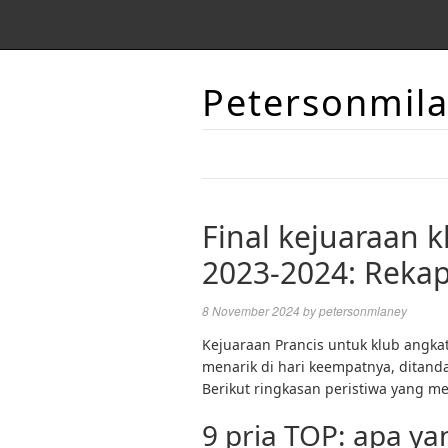
Petersonmil
Final kejuaraan k
2023-2024: Reka
8 November 2024
by
petersonmlaney
Kejuaraan Prancis untuk klub angk
menarik di hari keempatnya, ditand
Berikut ringkasan peristiwa yang men
9 pria TOP: apa yan