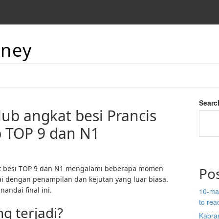
aney
Searc
lub angkat besi Prancis
p TOP 9 dan N1
at besi TOP 9 dan N1 mengalami beberapa momen
Po
ai dengan penampilan dan kejutan yang luar biasa.
andai final ini.
10-man
to re
g terjadi?
Kabras