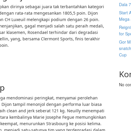
Dala 7s
kan dirinya sebagai juara tak terbantahkan kategori
Start 
dengan rata-rata mengesankan 1805,5 poin. Dijon
Mega J
n CH Luxeuil melengkapi podium dengan 26 poin.
menjanjikan, gagal menjadi salah satu peraih medali,
Reign
sar klasemen, Rosendael terhindar dari degradasi
for Sp
ellin, yang, bersama Clermont Sports, finis terakhir
Gor Ma
poin.
snatch
Cup
Ko
No co
ap
 juga mendominasi peringkat, menyamai perolehan
 Dijon tampil menonjol dengan performa luar biasa
raih clean and jerk seberat 121 kg. Neuilly menempati
entara kembalinya Marie Josephe Fegue memungkinkan
 keempat, menurunkan Strasbourg ke posisi kelima.
n, menjadi satu-satunya tim yang terdegradasi dalam