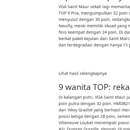
VGA Saint Maur sekali lagi memantap
TOP 9 Pria, mengumpulkan 32 poin 
menyusul dengan 30 poin, sedangka
Neuilly, meski memiliki skuad yang 
finis keempat dengan 24 poin. Di da
berkat paket kejutan dari Saint Marc
dan terdegradasi dengan hanya 15 
Lihat hasil selengkapnya
9 wanita TOP: rek
Di kalangan putri, VGA Saint Maur
poin putra dengan 32 poin. HMDB21
dari Vikvy Graillot yang berhasil me
posisi ketiga dengan 28 poin, sem
Villeneuve Loubet menempati posisi
ASL Dumont Durville, dengan 16 poi