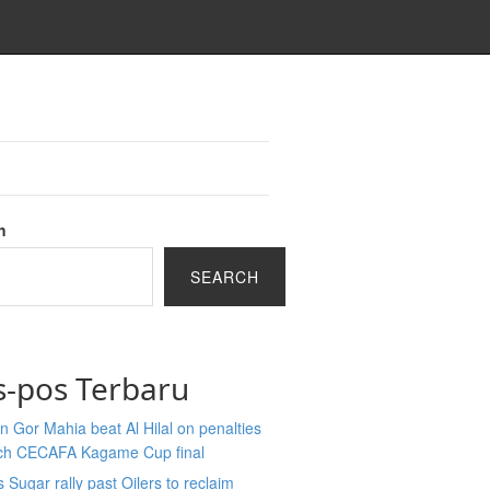
h
SEARCH
s-pos Terbaru
 Gor Mahia beat Al Hilal on penalties
ach CECAFA Kagame Cup final
 Sugar rally past Oilers to reclaim