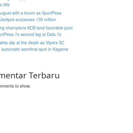
 title
August with a boom as SportPesa
ackpot surpasses 130 million
ing champions KCB land favorable pool
ortPesa 7s second leg at Dala 7s
hia slip at the death as Vipers SC
 automatic semifinal spot in Kagame
mentar Terbaru
mments to show.