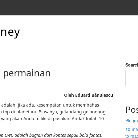
aney
Searc
i permainan
Oleh Eduard Bănulescu
adalah, jika ada, kesempatan untuk membahas
Po
 top di planet ini. Biasanya, gelandang gelandang
yang akan Anda miliki di pasukan Anda? Inilah 10
Biogra
10-man
 CWC adalah bagian dari kontes sepak bola fantasi
to re