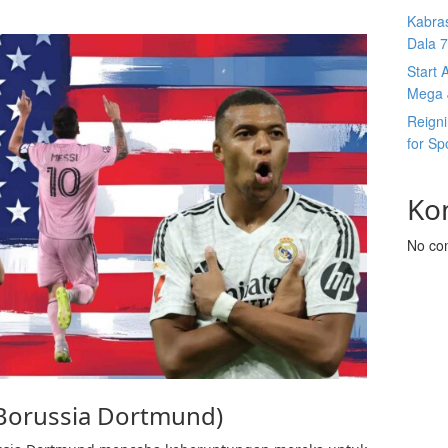
Kabras
Dala 7s
Start 
Mega J
Reign
for Sp
Ko
No co
(Borussia Dortmund)