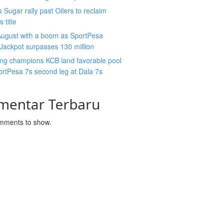
 Sugar rally past Oilers to reclaim
 title
August with a boom as SportPesa
ackpot surpasses 130 million
ing champions KCB land favorable pool
ortPesa 7s second leg at Dala 7s
mentar Terbaru
mments to show.