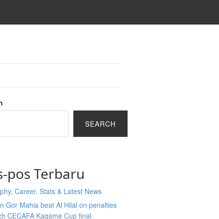
h
SEARCH
s-pos Terbaru
phy, Career, Stats & Latest News
 Gor Mahia beat Al Hilal on penalties
ach CECAFA Kagame Cup final