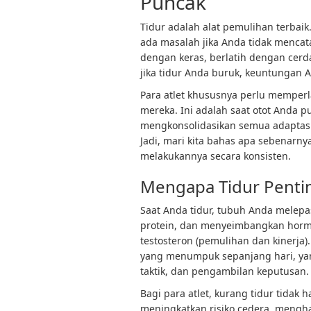
Puncak
Tidur adalah alat pemulihan terbaik
ada masalah jika Anda tidak mencat
dengan keras, berlatih dengan cerda
jika tidur Anda buruk, keuntungan 
Para atlet khususnya perlu memperl
mereka. Ini adalah saat otot Anda p
mengkonsolidasikan semua adaptasi 
Jadi, mari kita bahas apa sebenarn
melakukannya secara konsisten.
Mengapa Tidur Pentin
Saat Anda tidur, tubuh Anda melep
protein, dan menyeimbangkan hormon
testosteron (pemulihan dan kinerja
yang menumpuk sepanjang hari, yan
taktik, dan pengambilan keputusan.
Bagi para atlet, kurang tidur tidak
meningkatkan risiko cedera, mengh