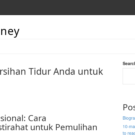
aney
Searc
rsihan Tidur Anda untuk
Po
sional: Cara
Biogra
tirahat untuk Pemulihan
10-man
to re