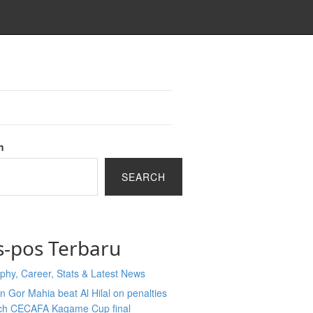
h
SEARCH
s-pos Terbaru
phy, Career, Stats & Latest News
 Gor Mahia beat Al Hilal on penalties
ach CECAFA Kagame Cup final