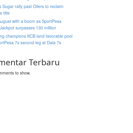
 Sugar rally past Oilers to reclaim
 title
August with a boom as SportPesa
ackpot surpasses 130 million
ing champions KCB land favorable pool
ortPesa 7s second leg at Dala 7s
mentar Terbaru
mments to show.