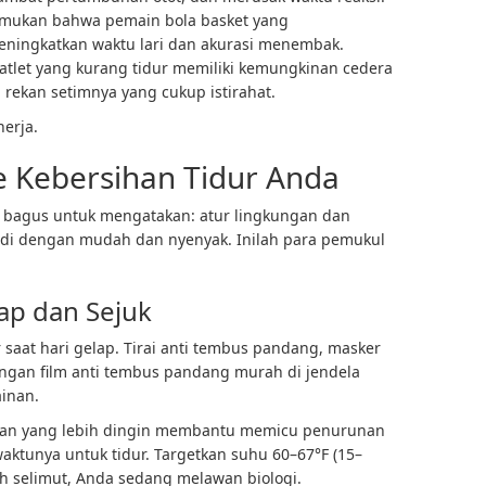
emukan bahwa pemain bola basket yang
ningkatkan waktu lari dan akurasi menembak.
atlet yang kurang tidur memiliki kemungkinan cedera
 rekan setimnya yang cukup istirahat.
nerja.
Kebersihan Tidur Anda
g bagus untuk mengatakan: atur lingkungan dan
jadi dengan mudah dan nyenyak. Inilah para pemukul
lap dan Sejuk
 saat hari gelap. Tirai anti tembus pandang, masker
ngan film anti tembus pandang murah di jendela
inan.
an yang lebih dingin membantu memicu penurunan
ktunya untuk tidur. Targetkan suhu 60–67°F (15–
ah selimut, Anda sedang melawan biologi.