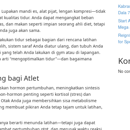
Kabras
. Lupakan mandi es, alat pijat, lengan kompresi—tidak
Dala 7s
at kualitas tidur. Anda dapat mengangkat beban
Start 
s, dan makan seperti impian seorang ahli diet, tetapi
Mega J
Anda juga akan sama.
Reign
akukan tidur sebagai bagian dari rencana latihan
for Sp
ulih, sistem saraf Anda diatur ulang, dan tubuh Anda
yang telah Anda lakukan di gym atau di lapangan.
Ko
ya arti “mengoptimalkan tidur”—dan bagaimana
No co
g bagi Atlet
askan hormon pertumbuhan, meningkatkan sintesis
-hormon penting seperti kortisol (stres) dan
). Otak Anda juga membersihkan sisa metabolisme
g membuat pikiran Anda tetap tajam untuk latihan,
 hanya berarti menunda latihan—tetapi juga dapat
ambat pertumbuhan otot, dan merusak waktu reaksi.