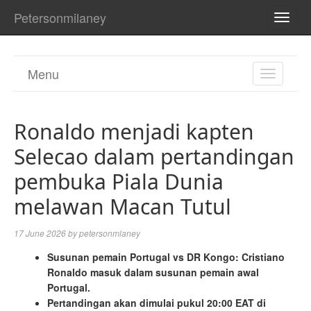
Petersonmilaney
TOGG
NAVI
Menu
TOGGL
NAVIGA
Ronaldo menjadi kapten
Selecao dalam pertandingan
pembuka Piala Dunia
melawan Macan Tutul
17 June 2026
by
petersonmlaney
Susunan pemain Portugal vs DR Kongo: Cristiano
Ronaldo masuk dalam susunan pemain awal
Portugal.
Pertandingan akan dimulai pukul 20:00 EAT di