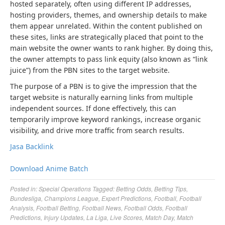
hosted separately, often using different IP addresses,
hosting providers, themes, and ownership details to make
them appear unrelated. Within the content published on
these sites, links are strategically placed that point to the
main website the owner wants to rank higher. By doing this,
the owner attempts to pass link equity (also known as “link
juice”) from the PBN sites to the target website.
The purpose of a PBN is to give the impression that the
target website is naturally earning links from multiple
independent sources. If done effectively, this can
temporarily improve keyword rankings, increase organic
visibility, and drive more traffic from search results.
Jasa Backlink
Download Anime Batch
Posted in:
Special Operations
Tagged:
Betting Odds
,
Betting Tips
,
Bundesliga
,
Champions League
,
Expert Predictions
,
Football
,
Football
Analysis
,
Football Betting
,
Football News
,
Football Odds
,
Football
Predictions
,
Injury Updates
,
La Liga
,
Live Scores
,
Match Day
,
Match