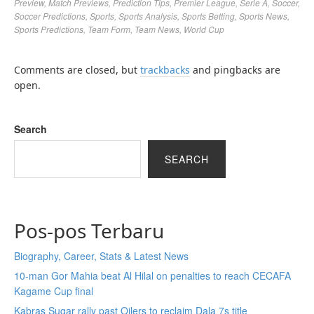
Preview
,
Match Previews
,
Prediction Tips
,
Premier League
,
Serie A
,
Soccer
,
Soccer Predictions
,
Sports
,
Sports Analysis
,
Sports Betting
,
Sports News
,
Sports Predictions
,
Team Form
,
Team News
,
World Cup
Comments are closed, but
trackbacks
and pingbacks are
open.
Search
SEARCH
Pos-pos Terbaru
Biography, Career, Stats & Latest News
10-man Gor Mahia beat Al Hilal on penalties to reach CECAFA
Kagame Cup final
Kabras Sugar rally past Oilers to reclaim Dala 7s title