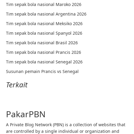
​Tim sepak bola nasional Maroko 2026
​Tim sepak bola nasional Argentina 2026
Tim sepak bola nasional Meksiko 2026
Tim sepak bola nasional Spanyol 2026
Tim sepak bola nasional Brasil 2026
Tim sepak bola nasional Prancis 2026
Tim sepak bola nasional Senegal 2026
Susunan pemain Prancis vs Senegal
Terkait
Navigasi
pos
PakarPBN
A Private Blog Network (PBN) is a collection of websites that
are controlled by a single individual or organization and