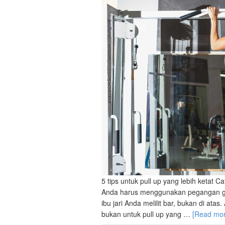
5 tips untuk pull up yang lebih ketat C
Anda harus menggunakan pegangan gan
ibu jari Anda melilit bar, bukan di atas
bukan untuk pull up yang …
[Read mo