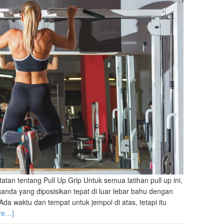
atatan tentang Pull Up Grip Untuk semua latihan pull up ini,
da yang diposisikan tepat di luar lebar bahu dengan
. Ada waktu dan tempat untuk jempol di atas, tetapi itu
re…]