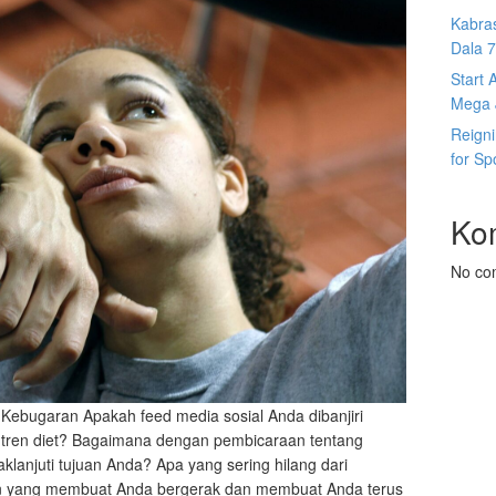
Kabras
Dala 7s
Start 
Mega J
Reign
for Sp
Ko
No co
 Kebugaran Apakah feed media sosial Anda dibanjiri
 tren diet? Bagaimana dengan pembicaraan tentang
lanjuti tujuan Anda? Apa yang sering hilang dari
an yang membuat Anda bergerak dan membuat Anda terus