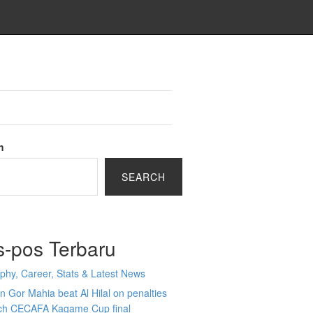
h
SEARCH
s-pos Terbaru
phy, Career, Stats & Latest News
 Gor Mahia beat Al Hilal on penalties
ach CECAFA Kagame Cup final