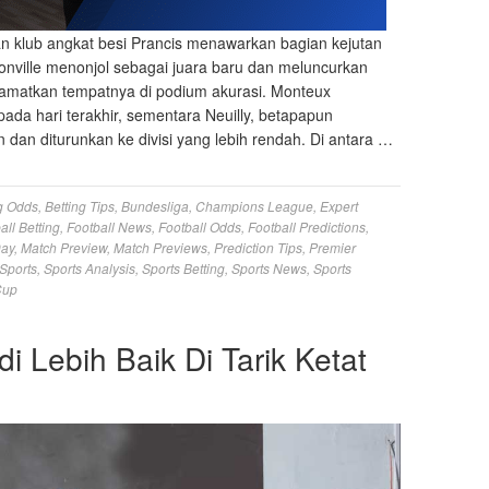
 klub angkat besi Prancis menawarkan bagian kejutan
conville menonjol sebagai juara baru dan meluncurkan
lamatkan tempatnya di podium akurasi. Monteux
da hari terakhir, sementara Neuilly, betapapun
 dan diturunkan ke divisi yang lebih rendah. Di antara …
g Odds
,
Betting Tips
,
Bundesliga
,
Champions League
,
Expert
all Betting
,
Football News
,
Football Odds
,
Football Predictions
,
Day
,
Match Preview
,
Match Previews
,
Prediction Tips
,
Premier
Sports
,
Sports Analysis
,
Sports Betting
,
Sports News
,
Sports
Cup
i Lebih Baik Di Tarik Ketat