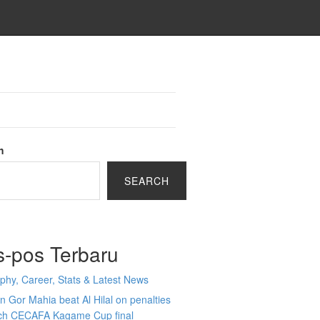
h
SEARCH
s-pos Terbaru
phy, Career, Stats & Latest News
 Gor Mahia beat Al Hilal on penalties
ach CECAFA Kagame Cup final