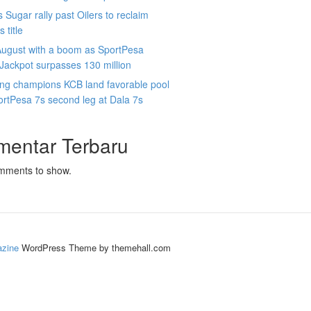
 Sugar rally past Oilers to reclaim
 title
August with a boom as SportPesa
ackpot surpasses 130 million
ing champions KCB land favorable pool
ortPesa 7s second leg at Dala 7s
mentar Terbaru
mments to show.
zine
WordPress Theme by themehall.com