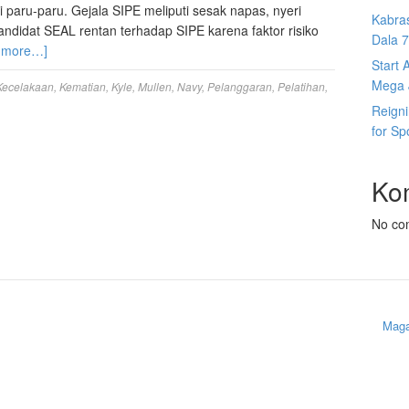
paru-paru. Gejala SIPE meliputi sesak napas, nyeri
Kabras
andidat SEAL rentan terhadap SIPE karena faktor risiko
Dala 7s
 more…]
Start 
Mega J
Kecelakaan
,
Kematian
,
Kyle
,
Mullen
,
Navy
,
Pelanggaran
,
Pelatihan
,
Reign
for Sp
Ko
No co
Maga