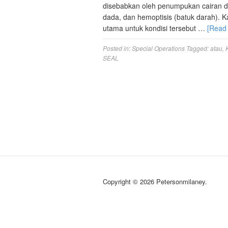
disebabkan oleh penumpukan cairan di 
dada, dan hemoptisis (batuk darah). K
utama untuk kondisi tersebut …
[Read
Posted in:
Special Operations
Tagged:
atau
,
SEAL
Copyright © 2026 Petersonmilaney.