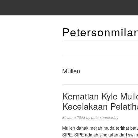
Petersonmila
Mullen
Kematian Kyle Mull
Kecelakaan Pelati
30 June 2023
by
petersonmlaney
Mullen dahak merah muda terlihat bat
SIPE. SIPE adalah singkatan dari swi