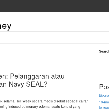
ney
Searc
en: Pelanggaran atau
han Navy SEAL?
Po
Biogra
uk selama Hell Week secara medis disebut sebagai cairan
10-man
mming induced pulmonary edema, suatu kondisi yang
to re