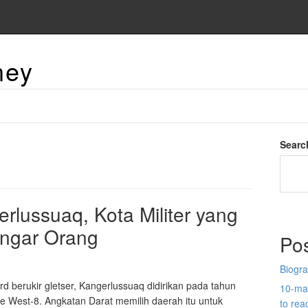
ney
Searc
rlussuaq, Kota Militer yang
ngar Orang
Po
Biogra
ord berukir gletser, Kangerlussuaq didirikan pada tahun
10-man
e West-8. Angkatan Darat memilih daerah itu untuk
to re