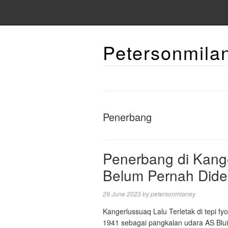
Petersonmila
Penerbang
Penerbang di Kange
Belum Pernah Dide
29 June 2023
by
petersonmlaney
Kangerlussuaq Lalu Terletak di tepi fy
1941 sebagai pangkalan udara AS Blui