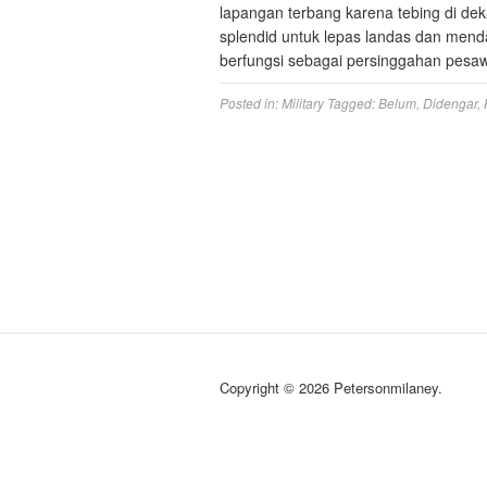
lapangan terbang karena tebing di dek
splendid untuk lepas landas dan mendar
berfungsi sebagai persinggahan pes
Posted in:
Military
Tagged:
Belum
,
Didengar
,
Copyright © 2026 Petersonmilaney.