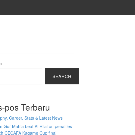
h
SEARCH
s-pos Terbaru
phy, Career, Stats & Latest News
 Gor Mahia beat Al Hilal on penalties
ach CECAFA Kagame Cup final