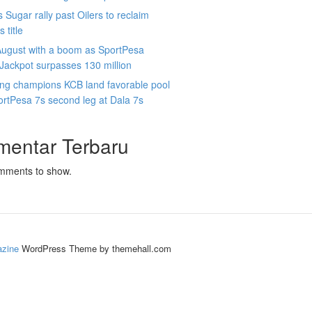
 Sugar rally past Oilers to reclaim
 title
August with a boom as SportPesa
ackpot surpasses 130 million
ing champions KCB land favorable pool
ortPesa 7s second leg at Dala 7s
mentar Terbaru
mments to show.
zine
WordPress Theme by themehall.com