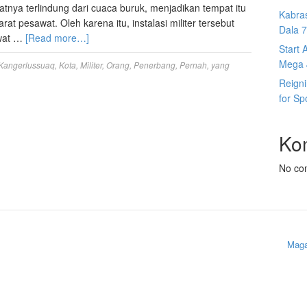
atnya terlindung dari cuaca buruk, menjadikan tempat itu
Kabras
at pesawat. Oleh karena itu, instalasi militer tersebut
Dala 7s
awat …
[Read more…]
Start 
Mega J
Kangerlussuaq
,
Kota
,
Militer
,
Orang
,
Penerbang
,
Pernah
,
yang
Reign
for Sp
Ko
No co
Maga