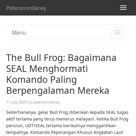
Petersonmilaney
TOGG
NAVI
Menu
TOGGL
NAVIGA
The Bull Frog: Bagaimana
SEAL Menghormati
Komando Paling
Berpengalaman Mereka
11 July 2023
by
petersonmlaney
Sederhananya, gelar Bull Frog diberikan kepada SEAL tugas
aktif terlama yang terus menerus melayani. Ketika Bull Frog
pensiun, UDT/SEAL terlama berikutnya menggantikan
tempatnya. Komando Peperangan Khusus Angkatan Laut