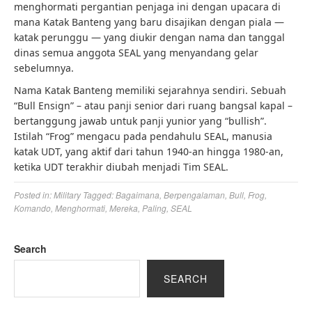
menghormati pergantian penjaga ini dengan upacara di
mana Katak Banteng yang baru disajikan dengan piala —
katak perunggu — yang diukir dengan nama dan tanggal
dinas semua anggota SEAL yang menyandang gelar
sebelumnya.
Nama Katak Banteng memiliki sejarahnya sendiri. Sebuah
“Bull Ensign” – atau panji senior dari ruang bangsal kapal –
bertanggung jawab untuk panji yunior yang “bullish”.
Istilah “Frog” mengacu pada pendahulu SEAL, manusia
katak UDT, yang aktif dari tahun 1940-an hingga 1980-an,
ketika UDT terakhir diubah menjadi Tim SEAL.
Posted in:
Military
Tagged:
Bagaimana
,
Berpengalaman
,
Bull
,
Frog
,
Komando
,
Menghormati
,
Mereka
,
Paling
,
SEAL
Search
SEARCH