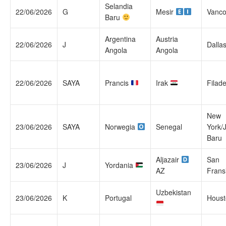
Selandia
22/06/2026
G
Mesir
Vanco
Baru
Argentina
Austria
22/06/2026
J
Dalla
Angola
Angola
22/06/2026
SAYA
Prancis
Irak
Filade
New
23/06/2026
SAYA
Norwegia
Senegal
York/
Baru
Aljazair
San
23/06/2026
J
Yordania
AZ
Frans
Uzbekistan
23/06/2026
K
Portugal
Houst