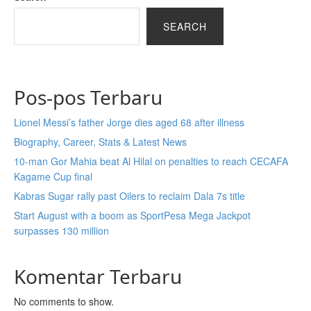
SEARCH
Pos-pos Terbaru
Lionel Messi’s father Jorge dies aged 68 after illness
Biography, Career, Stats & Latest News
10-man Gor Mahia beat Al Hilal on penalties to reach CECAFA
Kagame Cup final
Kabras Sugar rally past Oilers to reclaim Dala 7s title
Start August with a boom as SportPesa Mega Jackpot
surpasses 130 million
Komentar Terbaru
No comments to show.