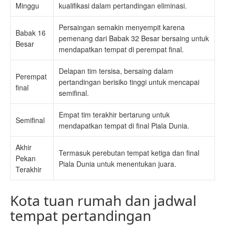
Minggu
kualifikasi dalam pertandingan eliminasi.
Persaingan semakin menyempit karena
Babak 16
pemenang dari Babak 32 Besar bersaing untuk
Besar
mendapatkan tempat di perempat final.
Delapan tim tersisa, bersaing dalam
Perempat
pertandingan berisiko tinggi untuk mencapai
final
semifinal.
Empat tim terakhir bertarung untuk
Semifinal
mendapatkan tempat di final Piala Dunia.
Akhir
Termasuk perebutan tempat ketiga dan final
Pekan
Piala Dunia untuk menentukan juara.
Terakhir
Kota tuan rumah dan jadwal
tempat pertandingan