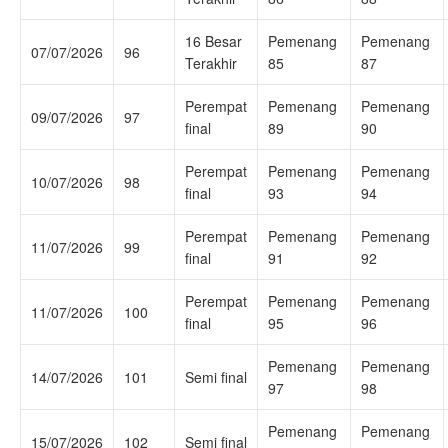
16 Besar
Pemenang
Pemenang
07/07/2026
96
Terakhir
85
87
Perempat
Pemenang
Pemenang
09/07/2026
97
final
89
90
Perempat
Pemenang
Pemenang
10/07/2026
98
final
93
94
Perempat
Pemenang
Pemenang
11/07/2026
99
final
91
92
Perempat
Pemenang
Pemenang
11/07/2026
100
final
95
96
Pemenang
Pemenang
14/07/2026
101
Semi final
97
98
Pemenang
Pemenang
15/07/2026
102
Semi final