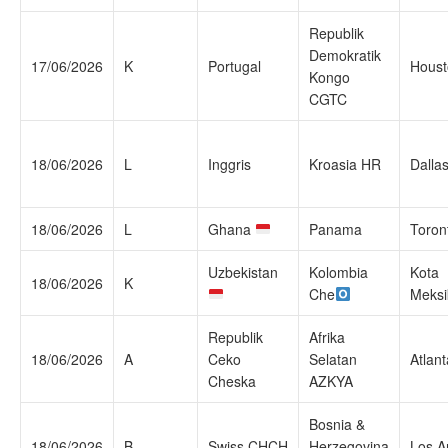
Republik
Demokratik
17/06/2026
K
Portugal
Houst
Kongo
CGTC
18/06/2026
L
Inggris
Kroasia HR
Dalla
18/06/2026
L
Ghana
Panama
Toron
Uzbekistan
Kolombia
Kota
18/06/2026
K
Che
Meksi
Republik
Afrika
18/06/2026
A
Ceko
Selatan
Atlant
Cheska
AZKYA
Bosnia &
18/06/2026
B
Swiss CHCH
Herzegovina
Los A