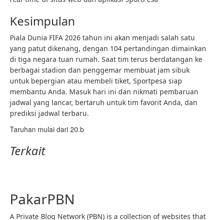
Kesimpulan
Piala Dunia FIFA 2026 tahun ini akan menjadi salah satu
yang patut dikenang, dengan 104 pertandingan dimainkan
di tiga negara tuan rumah. Saat tim terus berdatangan ke
berbagai stadion dan penggemar membuat jam sibuk
untuk bepergian atau membeli tiket, Sportpesa siap
membantu Anda. Masuk hari ini dan nikmati pembaruan
jadwal yang lancar, bertaruh untuk tim favorit Anda, dan
prediksi jadwal terbaru.
Taruhan mulai dari 20.b
Terkait
Navigasi
pos
PakarPBN
A Private Blog Network (PBN) is a collection of websites that