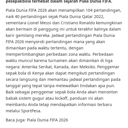
pesepakbola terhebat dalam sejarah Piala Dunia FIFA
.
Piala Dunia FIFA 2026 akan menampilkan 104 pertandingan,
naik 40 pertandingan sejak Piala Dunia Qatar 2022,
sementara Lionel Messi dan Cristiano Ronaldo kemungkinan
akan bermain di panggung ini untuk terakhir kalinya dalam
karir gemilang mereka. Jadwal pertandingan Piala Dunia
FIFA 2026 menyoroti pertandingan mana yang akan
dimainkan pada waktu tertentu, dengan
mempertimbangkan perbedaan zona waktu. Perbedaan
waktu muncul karena turnamen akan dimainkan di tiga
negara: Amerika Serikat, Kanada, dan Meksiko. Penggemar
sepak bola di Kenya akan dapat mengikuti pertandingan
secara langsung dan memantau jadwal pertandingan pada
tanggal yang tepat tanpa melewatkan tindakan apa pun.
Baik sebagai penggemar sepak bola Anda akan menonton
babak sistem gugur atau kickoff, panduan ini akan
membantu Anda tetap mendapatkan informasi terbaru
melalui SportPesa.
Baca Juga: Piala Dunia FIFA 2026