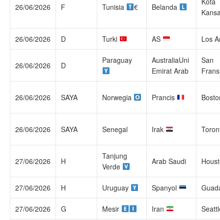
Kota
26/06/2026
F
Tunisia
€
Belanda
Kans
26/06/2026
D
Turki
AS
Los A
Paraguay
AustraliaUni
San
26/06/2026
D
Emirat Arab
Frans
26/06/2026
SAYA
Norwegia
Prancis
Bosto
26/06/2026
SAYA
Senegal
Irak
Toron
Tanjung
27/06/2026
H
Arab Saudi
Houst
Verde
27/06/2026
H
Uruguay
Spanyol
Guada
27/06/2026
G
Mesir
Iran
Seattl