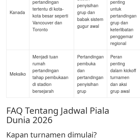
pertandingan
penting
penyisihan
tertentu di kota-
untuk
Kanada
grup dan
kota besar seperti
pertandingan
babak sistem
Vancouver dan
grup dan
gugur awal
Toronto
keterlibatan
penggemar
regional
Menjadi tuan
Pertandingan
Peran
rumah
pembuka
penting
pertandingan
dan
dalam kickoff
Meksiko
tahap pembukaan
pertandingan
turnamen
di stadion
penyisihan
dan aksi
bersejarah
grup
grup awal
FAQ Tentang Jadwal Piala
Dunia 2026
Kapan turnamen dimulai?