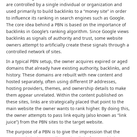
are controlled by a single individual or organization and
used primarily to build backlinks to a “money site” in order
to influence its ranking in search engines such as Google.
The core idea behind a PBN is based on the importance of
backlinks in Google’s ranking algorithm. Since Google views
backlinks as signals of authority and trust, some website
owners attempt to artificially create these signals through a
controlled network of sites.
In a typical PBN setup, the owner acquires expired or aged
domains that already have existing authority, backlinks, and
history. These domains are rebuilt with new content and
hosted separately, often using different IP addresses,
hosting providers, themes, and ownership details to make
them appear unrelated. Within the content published on
these sites, links are strategically placed that point to the
main website the owner wants to rank higher. By doing this,
the owner attempts to pass link equity (also known as “link
juice”) from the PBN sites to the target website.
The purpose of a PBN is to give the impression that the