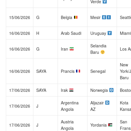
Verde
15/06/2026
G
Belgia
Mesir
Seattl
16/06/2026
H
Arab Saudi
Uruguay
Miami
Selandia
16/06/2026
G
Iran
Los A
Baru
New
16/06/2026
SAYA
Prancis
Senegal
York/
Baru
17/06/2026
SAYA
Irak
Norwegia
Bosto
Argentina
Aljazair
Kota
17/06/2026
J
Angola
AZ
Kans
Austria
San
17/06/2026
J
Yordania
Angola
Frans