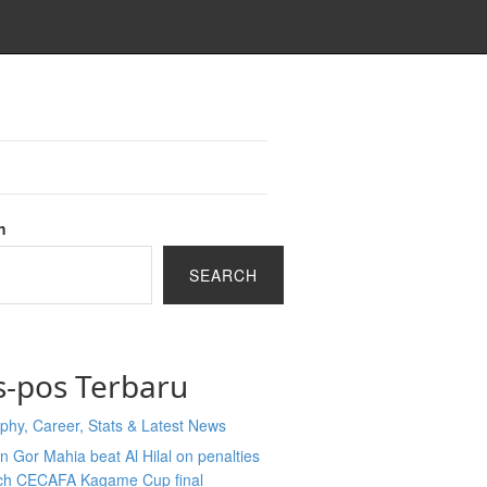
h
SEARCH
s-pos Terbaru
phy, Career, Stats & Latest News
 Gor Mahia beat Al Hilal on penalties
ach CECAFA Kagame Cup final