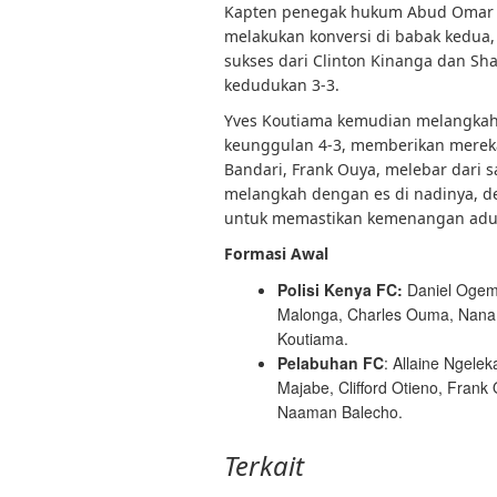
Kapten penegak hukum Abud Omar d
melakukan konversi di babak kedua,
sukses dari Clinton Kinanga dan Sh
kedudukan 3-3.
Yves Koutiama kemudian melangkah
keunggulan 4-3, memberikan merek
Bandari, Frank Ouya, melebar dari s
melangkah dengan es di nadinya, d
untuk memastikan kemenangan adu p
Formasi Awal
Polisi Kenya FC:
Daniel Ogemb
Malonga, Charles Ouma, Nana K
Koutiama.
Pelabuhan FC
: Allaine Ngelek
Majabe, Clifford Otieno, Fran
Naaman Balecho.
Terkait