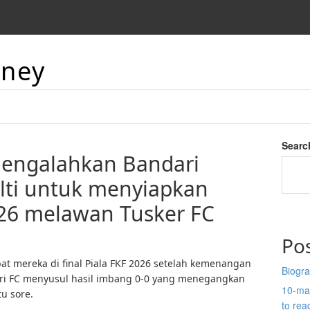
aney
Searc
mengalahkan Bandari
lti untuk menyiapkan
2026 melawan Tusker FC
Po
t mereka di final Piala FKF 2026 setelah kemenangan
Biogra
ari FC menyusul hasil imbang 0-0 yang menegangkan
10-man
u sore.
to re