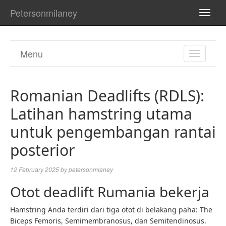
Petersonmilaney
TOGG
NAVI
Menu
TOGGL
NAVIGA
Romanian Deadlifts (RDLS):
Latihan hamstring utama
untuk pengembangan rantai
posterior
12 February 2025
by
petersonmlaney
Otot deadlift Rumania bekerja
Hamstring Anda terdiri dari tiga otot di belakang paha: The
Biceps Femoris, Semimembranosus, dan Semitendinosus.