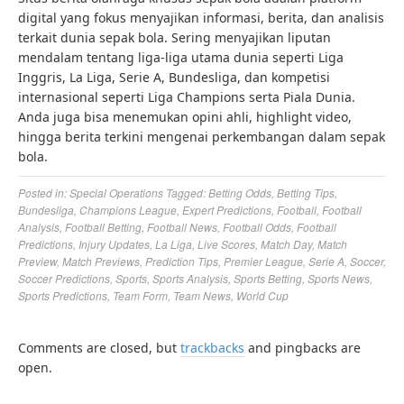
digital yang fokus menyajikan informasi, berita, dan analisis
terkait dunia sepak bola. Sering menyajikan liputan
mendalam tentang liga-liga utama dunia seperti Liga
Inggris, La Liga, Serie A, Bundesliga, dan kompetisi
internasional seperti Liga Champions serta Piala Dunia.
Anda juga bisa menemukan opini ahli, highlight video,
hingga berita terkini mengenai perkembangan dalam sepak
bola.
Posted in:
Special Operations
Tagged:
Betting Odds
,
Betting Tips
,
Bundesliga
,
Champions League
,
Expert Predictions
,
Football
,
Football
Analysis
,
Football Betting
,
Football News
,
Football Odds
,
Football
Predictions
,
Injury Updates
,
La Liga
,
Live Scores
,
Match Day
,
Match
Preview
,
Match Previews
,
Prediction Tips
,
Premier League
,
Serie A
,
Soccer
,
Soccer Predictions
,
Sports
,
Sports Analysis
,
Sports Betting
,
Sports News
,
Sports Predictions
,
Team Form
,
Team News
,
World Cup
Comments are closed, but
trackbacks
and pingbacks are
open.