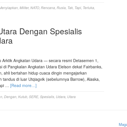
Menyiapkan
,
Militer
,
NATO
,
Rencana
,
Rusia
,
Tak
,
Tapi
,
Terluka
,
Utara Dengan Spesialis
ara
p Arktik Angkatan Udara — secara resmi Detasemen 1,
i di Pangkalan Angkatan Udara Eielson dekat Fairbanks,
n, ahli bertahan hidup cuaca dingin mengajarkan
ah tandus di luar Utqiagvik (sebelumnya Barrow), Alaska,
Tapi …
[Read more…]
an
,
Dengan
,
Kutub
,
SERE
,
Spesialis
,
Udara
,
Utara
Maga