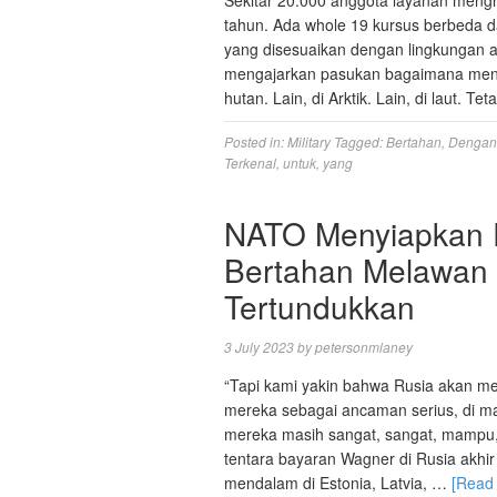
Sekitar 20.000 anggota layanan meng
tahun. Ada whole 19 kursus berbeda d
yang disesuaikan dengan lingkungan a
mengajarkan pasukan bagaimana men
hutan. Lain, di Arktik. Lain, di laut. Te
Posted in:
Military
Tagged:
Bertahan
,
Dengan
Terkenal
,
untuk
,
yang
NATO Menyiapkan R
Bertahan Melawan R
Tertundukkan
3 July 2023
by
petersonmlaney
“Tapi kami yakin bahwa Rusia akan me
mereka sebagai ancaman serius, di mar
mereka masih sangat, sangat, mampu, 
tentara bayaran Wagner di Rusia akhi
mendalam di Estonia, Latvia, …
[Read