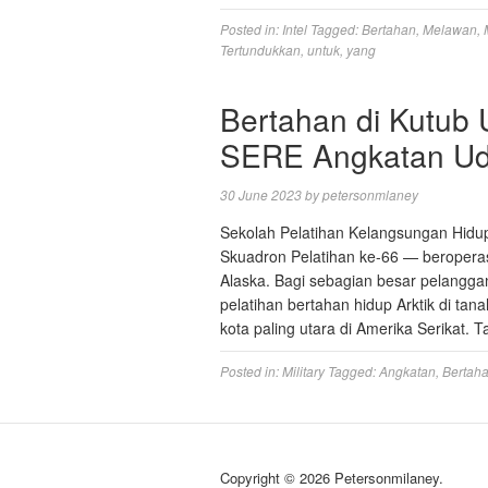
Posted in:
Intel
Tagged:
Bertahan
,
Melawan
,
Tertundukkan
,
untuk
,
yang
Bertahan di Kutub 
SERE Angkatan Ud
30 June 2023
by
petersonmlaney
Sekolah Pelatihan Kelangsungan Hidu
Skuadron Pelatihan ke-66 — beroperas
Alaska. Bagi sebagian besar pelangga
pelatihan bertahan hidup Arktik di tan
kota paling utara di Amerika Serikat. 
Posted in:
Military
Tagged:
Angkatan
,
Bertah
Copyright © 2026 Petersonmilaney.