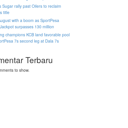
 Sugar rally past Oilers to reclaim
 title
August with a boom as SportPesa
ackpot surpasses 130 million
ing champions KCB land favorable pool
ortPesa 7s second leg at Dala 7s
mentar Terbaru
mments to show.