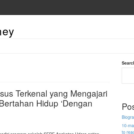
ney
Searc
sus Terkenal yang Mengajari
Bertahan Hidup ‘Dengan
Po
Biogra
10-man
to re