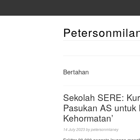
Petersonmila
Bertahan
Sekolah SERE: Kur
Pasukan AS untuk 
Kehormatan’
14 July 2023
by
petersonmlaney