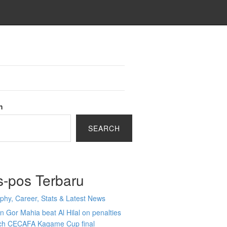
h
SEARCH
s-pos Terbaru
phy, Career, Stats & Latest News
 Gor Mahia beat Al Hilal on penalties
ach CECAFA Kagame Cup final