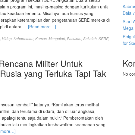
hadiri program sekolah SERE Angkatan Udara setiap
Kabras
alam program ini, masing-masing dengan kurikulum unik
Dala 7s
tau keadaan tertentu. Misalnya, ada kursus yang
erapkan keterampilan dan pengetahuan SERE mereka di
Start 
tapi di antara …
[Read more…]
Mega J
Reign
,
Hidup
,
Kehormatan
,
Kursus
,
Mengajari
,
Pasukan
,
Sekolah
,
SERE
,
for Sp
Ko
encana Militer Untuk
usia yang Terluka Tapi Tak
No co
nyusun kembali,” katanya. “Kami akan terus melihat
itim, dan terutama di udara, dan di luar angkasa,
apalagi tentu saja dalam nuklir.” Pemberontakan oleh
r bulan lalu meningkatkan kekhawatiran keamanan yang
 more…]