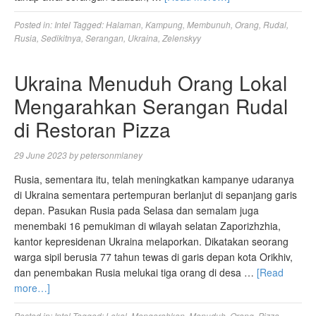
Posted in:
Intel
Tagged:
Halaman
,
Kampung
,
Membunuh
,
Orang
,
Rudal
,
Rusia
,
Sedikitnya
,
Serangan
,
Ukraina
,
Zelenskyy
Ukraina Menuduh Orang Lokal
Mengarahkan Serangan Rudal
di Restoran Pizza
29 June 2023
by
petersonmlaney
Rusia, sementara itu, telah meningkatkan kampanye udaranya
di Ukraina sementara pertempuran berlanjut di sepanjang garis
depan. Pasukan Rusia pada Selasa dan semalam juga
menembaki 16 pemukiman di wilayah selatan Zaporizhzhia,
kantor kepresidenan Ukraina melaporkan. Dikatakan seorang
warga sipil berusia 77 tahun tewas di garis depan kota Orikhiv,
dan penembakan Rusia melukai tiga orang di desa …
[Read
more…]
Posted in:
Intel
Tagged:
Lokal
,
Mengarahkan
,
Menuduh
,
Orang
,
Pizza
,