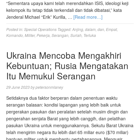
“Sementara upaya kami telah merendahkan ISIS, ideologi keji
kelompok itu tetap tidak terkendali dan tidak dibatasi,” kata
Jenderal Michael “Erik” Kurilla, …
[Read more…]
Posted in:
Special Operations
Tagged:
Anjing
,
dalam
,
dan
,
Empat
,
Komando
,
Militer
,
Pekerja
,
Serangan
,
Suriah
,
Terluka
Ukraina Mencoba Mengakhiri
Kebuntuan; Rusia Mengatakan
Itu Memukul Serangan
29 June 2023
by
petersonmlaney
Setidaknya dua faktor berperan dalam penentuan waktu
serangan balasan: kondisi lapangan yang lebih baik untuk
pergerakan pasukan dan peralatan setelah musim dingin dan
pengerahan senjata Barat yang lebih canggih, dan pelatihan
pasukan Ukraina untuk menggunakannya. Sekutu Barat Ukraina
telah mengirim negara itu lebih dari 65 miliar euro ($70 miliar)
bantuan militer untuk membantu pertahanannya. Mengusir …