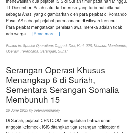
menewaskan dua pejabat ISIS di Suriah timur pada hari Minggu,
11 Desember. Salah satu dari mereka yang terbunuh dikenal
sebagai Anas, yang digambarkan oleh para pejabat di Komando
Pusat AS sebagai pejabat perencanaan di wilayah tersebut.
Para pejabat mengatakan penilaian awal mereka adalah tidak
ada warga …
[Read more…]
Posted in:
Special Operations
Tagged:
Dini
,
Hari
,
ISIS
,
Khusus
,
Membunuh
,
Operasi
,
Perencana
,
Serangan
,
Suriah
Serangan Operasi Khusus
Menangkap 6 di Suriah,
Sementara Serangan Somalia
Membunuh 15
29 June 2023
by
petersonmlaney
Di Suriah, pejabat CENTCOM mengatakan bahwa enam
anggota kelompok ISIS ditangkap tiga serangan helikopter di