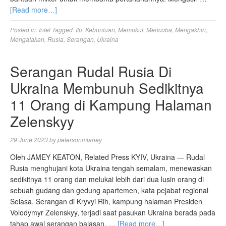
[Read more…]
Posted in:
Intel
Tagged:
Itu
,
Kebuntuan
,
Memukul
,
Mencoba
,
Mengakhiri
,
Mengatakan
,
Rusia
,
Serangan
,
Ukraina
Serangan Rudal Rusia Di
Ukraina Membunuh Sedikitnya
11 Orang di Kampung Halaman
Zelenskyy
29 June 2023
by
petersonmlaney
Oleh JAMEY KEATON, Related Press KYIV, Ukraina — Rudal
Rusia menghujani kota Ukraina tengah semalam, menewaskan
sedikitnya 11 orang dan melukai lebih dari dua lusin orang di
sebuah gudang dan gedung apartemen, kata pejabat regional
Selasa. Serangan di Kryvyi Rih, kampung halaman Presiden
Volodymyr Zelenskyy, terjadi saat pasukan Ukraina berada pada
tahap awal serangan balasan, …
[Read more…]