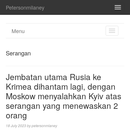
Petersonmilaney
TOGG
NAVI
Menu
TOGGL
NAVIGA
Serangan
Jembatan utama Rusia ke
Krimea dihantam lagi, dengan
Moskow menyalahkan Kyiv atas
serangan yang menewaskan 2
orang
18 July 2023
by
petersonmlaney