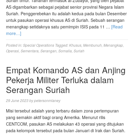
Suriah timur. Tahanan termasuk al-Zubaydi, yang oleh pejabat
AS digambarkan sebagai pejabat senior provinsi Negara Islam
Suriah. Penggerebekan itu adalah kedua pada bulan Desember
untuk pasukan operasi khusus AS di Suriah. Sebuah serangan
menangkap setidaknya satu pemimpin ISIS pada 11 …
[Read
more…]
Posted in:
Special Operations
Tagged:
Khusus
,
Membunuh
,
Menangkap
,
Operasi
,
Sementara
,
Serangan
,
Somalia
,
Suriah
Empat Komando AS dan Anjing
Pekerja Militer Terluka dalam
Serangan Suriah
29 June 2023
by
petersonmlaney
Misi tersebut adalah yang terbaru dalam zona pertempuran
yang semakin aktif bagi orang Amerika. Menurut rilis
CENTCOM, pasukan AS melakukan 43 operasi yang ditujukan
pada kelompok tersebut pada bulan Januari di Irak dan Suriah.