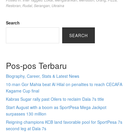
Restoran
,
Rudal
,
Serangan
,
Ukraina
Search
SEARCH
Pos-pos Terbaru
Biography, Career, Stats & Latest News
10-man Gor Mahia beat Al Hilal on penalties to reach CECAFA
Kagame Cup final
Kabras Sugar rally past Oilers to reclaim Dala 7s title
Start August with a boom as SportPesa Mega Jackpot
surpasses 130 million
Reigning champions KCB land favorable pool for SportPesa 7s
second leg at Dala 7s