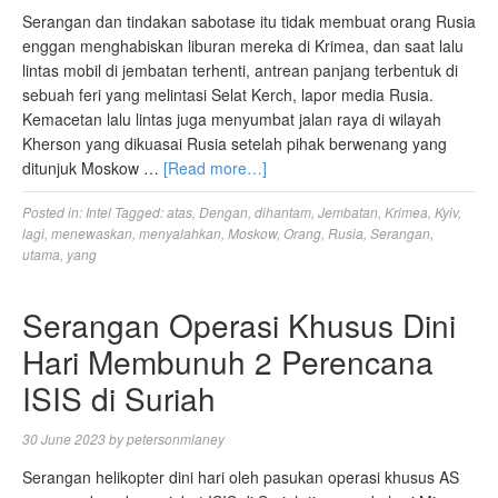
Serangan dan tindakan sabotase itu tidak membuat orang Rusia
enggan menghabiskan liburan mereka di Krimea, dan saat lalu
lintas mobil di jembatan terhenti, antrean panjang terbentuk di
sebuah feri yang melintasi Selat Kerch, lapor media Rusia.
Kemacetan lalu lintas juga menyumbat jalan raya di wilayah
Kherson yang dikuasai Rusia setelah pihak berwenang yang
ditunjuk Moskow …
[Read more…]
Posted in:
Intel
Tagged:
atas
,
Dengan
,
dihantam
,
Jembatan
,
Krimea
,
Kyiv
,
lagi
,
menewaskan
,
menyalahkan
,
Moskow
,
Orang
,
Rusia
,
Serangan
,
utama
,
yang
Serangan Operasi Khusus Dini
Hari Membunuh 2 Perencana
ISIS di Suriah
30 June 2023
by
petersonmlaney
Serangan helikopter dini hari oleh pasukan operasi khusus AS