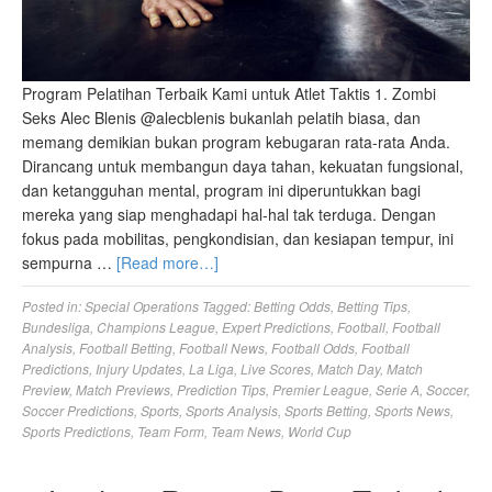
Program Pelatihan Terbaik Kami untuk Atlet Taktis 1. Zombi
Seks Alec Blenis @alecblenis bukanlah pelatih biasa, dan
memang demikian bukan program kebugaran rata-rata Anda.
Dirancang untuk membangun daya tahan, kekuatan fungsional,
dan ketangguhan mental, program ini diperuntukkan bagi
mereka yang siap menghadapi hal-hal tak terduga. Dengan
fokus pada mobilitas, pengkondisian, dan kesiapan tempur, ini
sempurna …
[Read more…]
Posted in:
Special Operations
Tagged:
Betting Odds
,
Betting Tips
,
Bundesliga
,
Champions League
,
Expert Predictions
,
Football
,
Football
Analysis
,
Football Betting
,
Football News
,
Football Odds
,
Football
Predictions
,
Injury Updates
,
La Liga
,
Live Scores
,
Match Day
,
Match
Preview
,
Match Previews
,
Prediction Tips
,
Premier League
,
Serie A
,
Soccer
,
Soccer Predictions
,
Sports
,
Sports Analysis
,
Sports Betting
,
Sports News
,
Sports Predictions
,
Team Form
,
Team News
,
World Cup