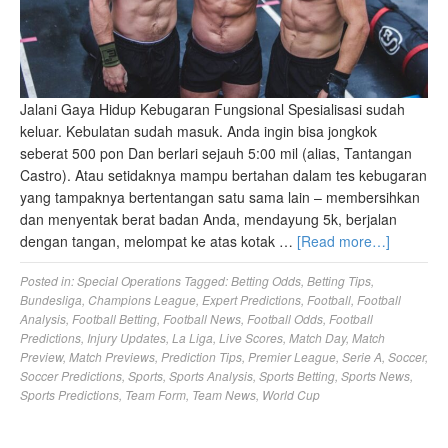
Jalani Gaya Hidup Kebugaran Fungsional Spesialisasi sudah
keluar. Kebulatan sudah masuk. Anda ingin bisa jongkok
seberat 500 pon Dan berlari sejauh 5:00 mil (alias, Tantangan
Castro). Atau setidaknya mampu bertahan dalam tes kebugaran
yang tampaknya bertentangan satu sama lain – membersihkan
dan menyentak berat badan Anda, mendayung 5k, berjalan
dengan tangan, melompat ke atas kotak …
[Read more…]
Posted in:
Special Operations
Tagged:
Betting Odds
,
Betting Tips
,
Bundesliga
,
Champions League
,
Expert Predictions
,
Football
,
Football
Analysis
,
Football Betting
,
Football News
,
Football Odds
,
Football
Predictions
,
Injury Updates
,
La Liga
,
Live Scores
,
Match Day
,
Match
Preview
,
Match Previews
,
Prediction Tips
,
Premier League
,
Serie A
,
Soccer
,
Soccer Predictions
,
Sports
,
Sports Analysis
,
Sports Betting
,
Sports News
,
Sports Predictions
,
Team Form
,
Team News
,
World Cup