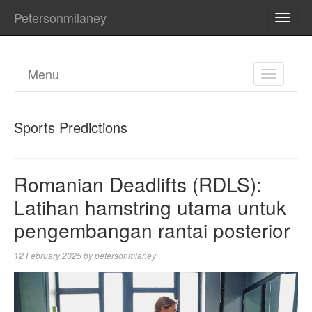
Petersonmilaney
TOGG
NAVI
Menu
TOGGL
NAVIGA
Sports Predictions
Romanian Deadlifts (RDLS):
Latihan hamstring utama untuk
pengembangan rantai posterior
12 February 2025
by
petersonmlaney