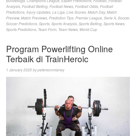
Bundesliga
,
Champions League
,
Expert Predictions
,
Football
,
Football
Analysis
,
Football Betting
,
Football News
,
Football Odds
,
Football
Predictions
,
Injury Updates
,
La Liga
,
Live Scores
,
Match Day
,
Match
Preview
,
Match Previews
,
Prediction Tips
,
Premier League
,
Serie A
,
Soccer
,
Soccer Predictions
,
Sports
,
Sports Analysis
,
Sports Betting
,
Sports News
,
Sports Predictions
,
Team Form
,
Team News
,
World Cup
Program Powerlifting Online
Terbaik di TrainHeroic
1 January 2025
by
petersonmlaney