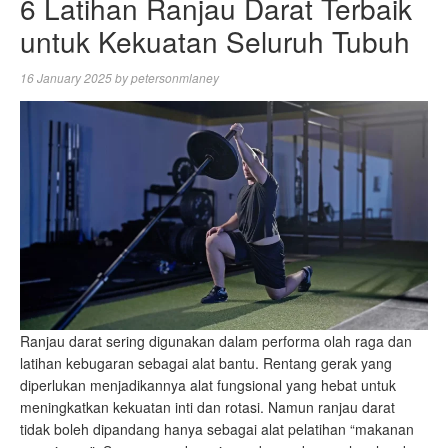
6 Latihan Ranjau Darat Terbaik
untuk Kekuatan Seluruh Tubuh
16 January 2025
by
petersonmlaney
Ranjau darat sering digunakan dalam performa olah raga dan
latihan kebugaran sebagai alat bantu. Rentang gerak yang
diperlukan menjadikannya alat fungsional yang hebat untuk
meningkatkan kekuatan inti dan rotasi. Namun ranjau darat
tidak boleh dipandang hanya sebagai alat pelatihan “makanan