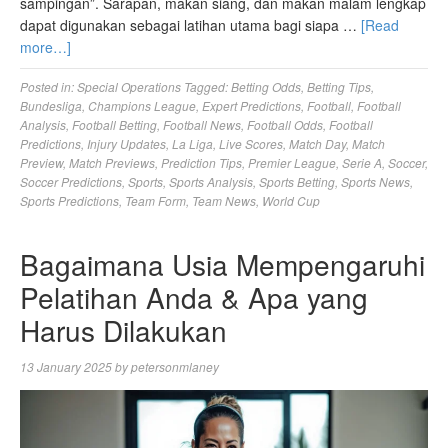
sampingan”. Sarapan, makan siang, dan makan malam lengkap
dapat digunakan sebagai latihan utama bagi siapa …
[Read
more…]
Posted in:
Special Operations
Tagged:
Betting Odds
,
Betting Tips
,
Bundesliga
,
Champions League
,
Expert Predictions
,
Football
,
Football
Analysis
,
Football Betting
,
Football News
,
Football Odds
,
Football
Predictions
,
Injury Updates
,
La Liga
,
Live Scores
,
Match Day
,
Match
Preview
,
Match Previews
,
Prediction Tips
,
Premier League
,
Serie A
,
Soccer
,
Soccer Predictions
,
Sports
,
Sports Analysis
,
Sports Betting
,
Sports News
,
Sports Predictions
,
Team Form
,
Team News
,
World Cup
Bagaimana Usia Mempengaruhi
Pelatihan Anda & Apa yang
Harus Dilakukan
13 January 2025
by
petersonmlaney