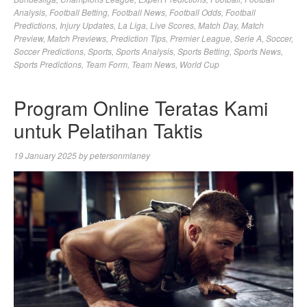
Analysis
,
Football Betting
,
Football News
,
Football Odds
,
Football
Predictions
,
Injury Updates
,
La Liga
,
Live Scores
,
Match Day
,
Match
Preview
,
Match Previews
,
Prediction Tips
,
Premier League
,
Serie A
,
Soccer
,
Soccer Predictions
,
Sports
,
Sports Analysis
,
Sports Betting
,
Sports News
,
Sports Predictions
,
Team Form
,
Team News
,
World Cup
Program Online Teratas Kami
untuk Pelatihan Taktis
19 January 2025
by
petersonmlaney