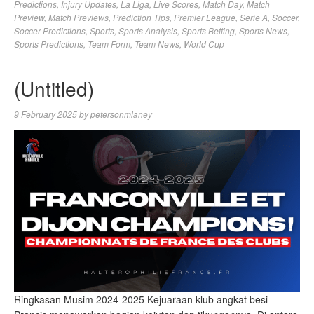
Predictions
,
Injury Updates
,
La Liga
,
Live Scores
,
Match Day
,
Match
Preview
,
Match Previews
,
Prediction Tips
,
Premier League
,
Serie A
,
Soccer
,
Soccer Predictions
,
Sports
,
Sports Analysis
,
Sports Betting
,
Sports News
,
Sports Predictions
,
Team Form
,
Team News
,
World Cup
(Untitled)
9 February 2025
by
petersonmlaney
Ringkasan Musim 2024-2025 Kejuaraan klub angkat besi